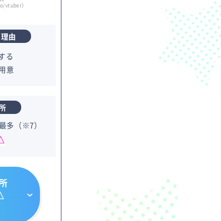
mo/vtuber）
る理由
する
用意
所
最多（※7）
△
所
△