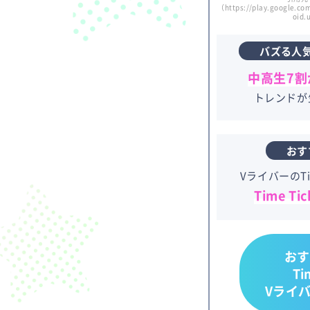
（https://play.google.com
oid.
バズる人
中高生7割
トレンドが
おす
VライバーのTi
Time T
おす
Ti
Vライバ