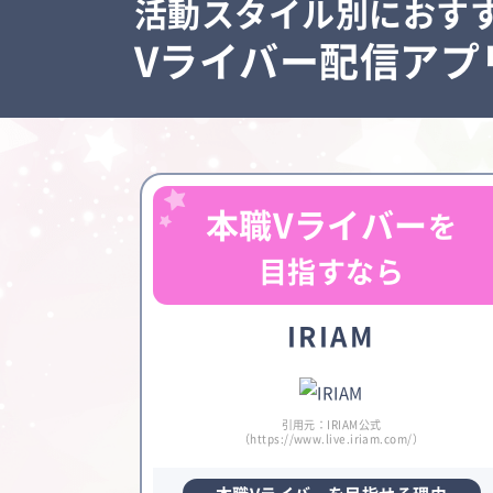
活動スタイル別におす
Vライバー配信アプ
本職Vライバー
を
目指すなら
IRIAM
引用元：IRIAM公式
（https://www.live.iriam.com/）