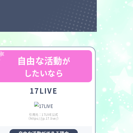
自由な活動
が
したいなら
17LIVE
引用元：17LIVE公式
（https://jp.17.live/）