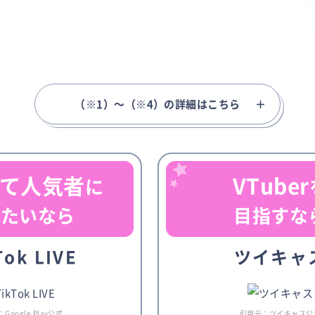
（※1）～（※4）の詳細はこちら
て人気者
VTuber
に
りたいなら
目指すな
Tok LIVE
ツイキャ
Google Play公式
引用元：ツイキャス公