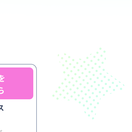
を
ら
ス
式