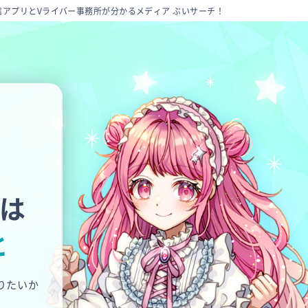
信アプリとVライバー事務所が分かるメディア ぶいサーチ！
ツは
と
りたいか