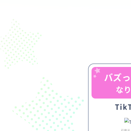
バズっ
な
Tik
引用元：