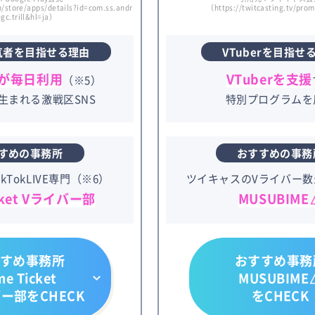
/store/apps/details?id=com.ss.andr
（https://twitcasting.tv/pro
ugc.trill&hl=ja）
気者を目指せる理由
VTuberを目指せ
が毎日利用
VTuberを支援
（※5）
生まれる激戦区SNS
特別プログラムを
すめの事務所
おすすめの事務
kTokLIVE専門（※6）
ツイキャスのVライバー数
icket Vライバー部
MUSUBIME
すめ事務所
おすすめ事務
me Ticket
MUSUBIME
ー部をCHECK
をCHECK