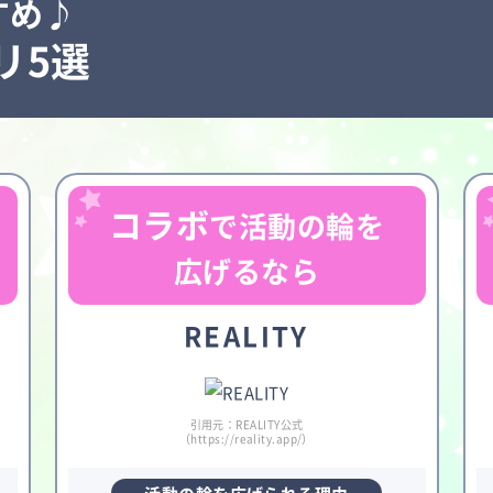
すめ♪
リ5選
コラボ
で活動の輪を
広げるなら
REALITY
引用元：REALITY公式
（https://reality.app/）